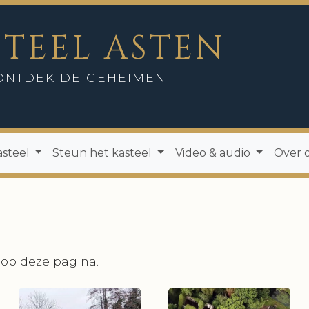
STEEL ASTEN
ONTDEK DE GEHEIMEN
asteel
Steun het kasteel
Video & audio
Over 
 op deze pagina.