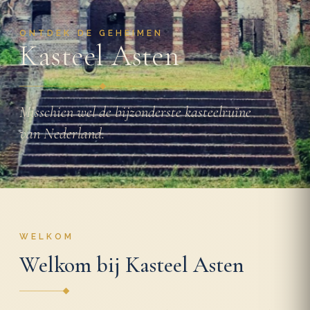
ONTDEK DE GEHEIMEN
Kasteel Asten
Misschien wel de bijzonderste kasteelruïne
van Nederland.
WELKOM
Welkom bij Kasteel Asten