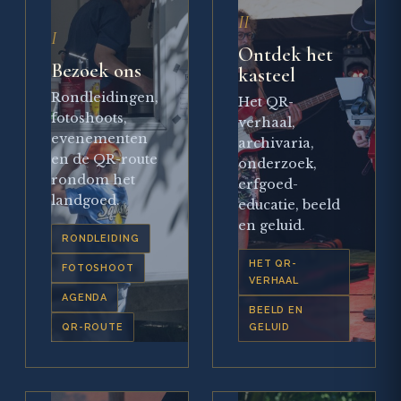
II
I
Ontdek het
Bezoek ons
kasteel
Rondleidingen,
Het QR-
fotoshoots,
verhaal,
evenementen
archivaria,
en de QR-route
onderzoek,
rondom het
erfgoed-
landgoed.
educatie, beeld
en geluid.
RONDLEIDING
HET QR-
FOTOSHOOT
VERHAAL
AGENDA
BEELD EN
QR-ROUTE
GELUID