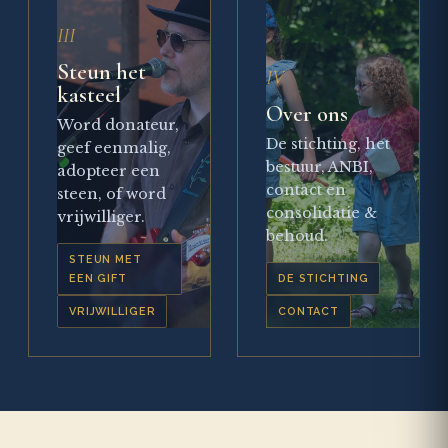
III
Steun het
IV
kasteel
Over ons
Word donateur,
De stichting, het
geef eenmalig,
bestuur, ANBI,
adopteer een
contact en
steen, of word
consolidatie &
vrijwilliger.
behoud.
STEUN MET
EEN GIFT
DE STICHTING
VRIJWILLIGER
CONTACT