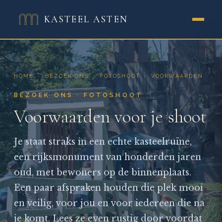
KASTEEL ASTEN
HOME
›
BEZOEK ONS
›
FOTOSHOOT
›
VOORWAARDEN
BEZOEK ONS · FOTOSHOOT
Voorwaarden voor je shoot
Je staat straks in een echte kasteelruïne,
een rijksmonument van honderden jaren
oud, met bewoners op de binnenplaats.
Een paar afspraken houden die plek mooi
en veilig, voor jou en voor iedereen die na
je komt. Lees ze even rustig door voordat