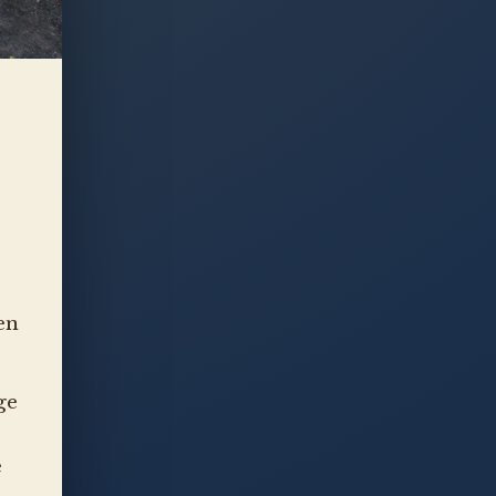
en
ge
e