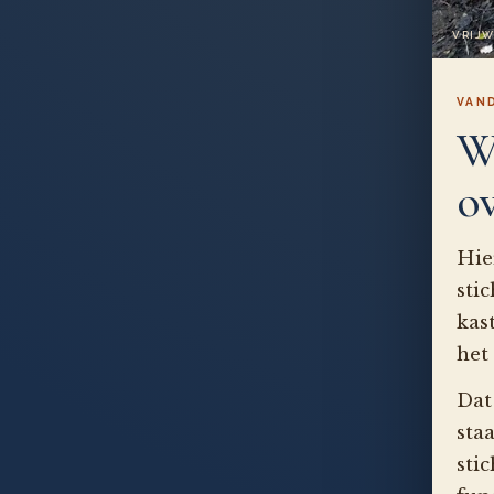
VRIJW
VAND
W
o
Hie
sti
kas
het
Dat
sta
sti