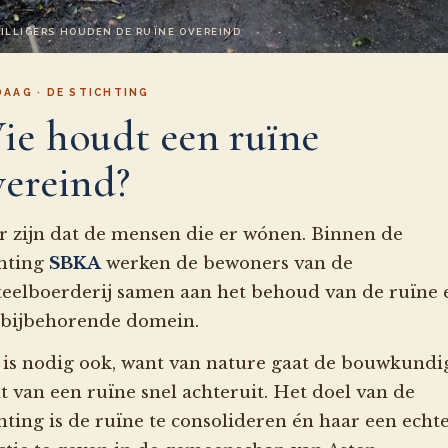
ILLIGERS HOUDEN DE RUÏNE OVEREIND
AAG · DE STICHTING
ie houdt een ruïne
vereind?
r zijn dat de mensen die er wónen. Binnen de
chting
SBKA
werken de bewoners van de
teelboerderij samen aan het behoud van de ruïne 
 bijbehorende domein.
 is nodig ook, want van nature gaat de bouwkundi
at van een ruïne snel achteruit. Het doel van de
chting is de ruïne te consolideren én haar een echt