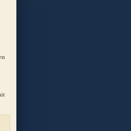
en
it