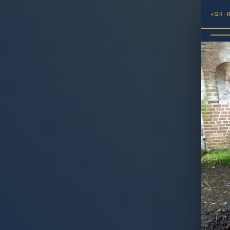
‹
QR-