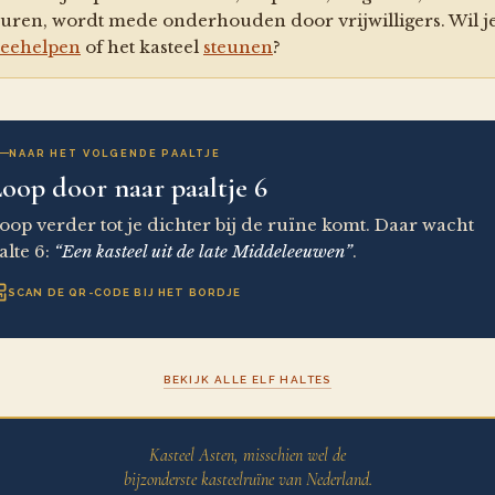
uren, wordt mede onderhouden door vrijwilligers. Wil j
eehelpen
of het kasteel
steunen
?
NAAR HET VOLGENDE PAALTJE
oop door naar paaltje 6
oop verder tot je dichter bij de ruïne komt. Daar wacht
alte 6:
“Een kasteel uit de late Middeleeuwen”
.
SCAN DE QR-CODE BIJ HET BORDJE
BEKIJK ALLE ELF HALTES
Kasteel Asten, misschien wel de
bijzonderste kasteelruïne van Nederland.