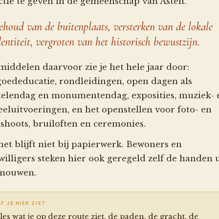
ctie te geven in de gemeenschap van Asten.
ehoud van de buitenplaats, versterken van de lokale
dentiteit, vergroten van het historisch bewustzijn.
middelen daarvoor zie je het hele jaar door:
goededucatie, rondleidingen, open dagen als
telendag en monumentendag, exposities, muziek- 
eeluitvoeringen, en het openstellen voor foto- en
mshoots, bruiloften en ceremonies.
het blijft niet bij papierwerk. Bewoners en
jwilligers steken hier ook geregeld zelf de handen u
mouwen.
T JE HIER ZIET
les wat je op deze route ziet, de paden, de gracht, de