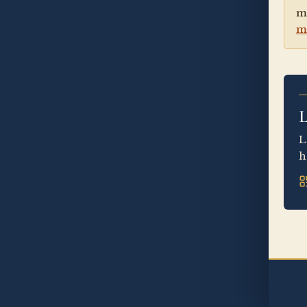
m
m
L
L
h