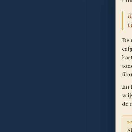
fun
B
i
De 
erf
kas
ton
fil
En 
vri
de 
WA
Al