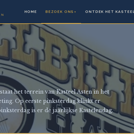
HOME
BEZOEK ONS
ONTDEK HET KASTEE
▼
EN
staat het terrein van Kasteel Asten in het
ting. Op eerste pinksterdag klinkt er
nksterdag is er de jaarlijkse Kastelendag.