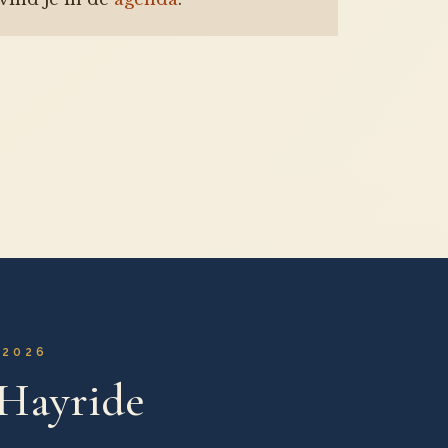
 2026
 Hayride