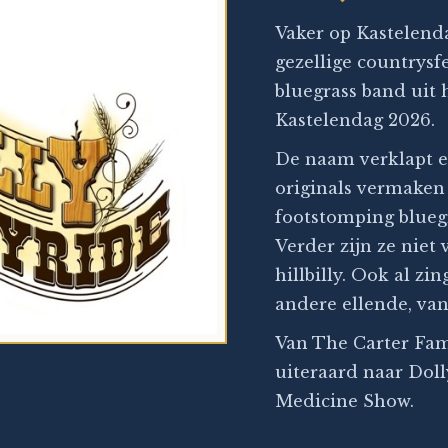
Vaker op Kastelend
gezellige countrysf
bluegrass band uit 
Kastelendag 2026.
De naam verklapt ei
originals vermaken
footstomping bluegr
Verder zijn ze niet 
hillbilly. Ook al z
andere ellende, van
Van The Carter Fam
uiteraard naar Dol
Medicine Show.