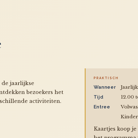
e
PRAKTISCH
de jaarlijkse
Jaarli
Wanneer
ontdekken bezoekers het
12.00 t
Tijd
chillende activiteiten.
Volwas
Entree
Kinder
Kaartjes koop je
het programma v