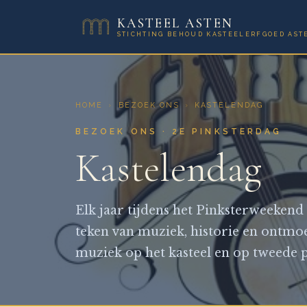
KASTEEL ASTEN
STICHTING BEHOUD KASTEELERFGOED AST
HOME
›
BEZOEK ONS
›
KASTELENDAG
BEZOEK ONS · 2E PINKSTERDAG
Kastelendag
Elk jaar tijdens het Pinksterweekend 
teken van muziek, historie en ontmoe
muziek op het kasteel en op tweede pi