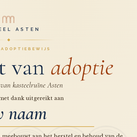
EEL ASTEN
L ADOPTIEBEWIJS
at van
adoptie
van kasteelruïne Asten
s met dank uitgereikt aan
w naam
n meebouwt aan het herstel en behoud van de