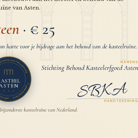
uïne van Asten.
teen
· € 25
n harte voor je bijdrage aan het behoud van de kasteelruïne.
G BEHOUD KASTEELERFGOED
NAMEN
Stichting Behoud Kasteelerfgoed Aste
KASTEEL
SBKA
ASTEN
✦
HEUSDEN · RIJKSMONUMENT
✦ ✦ ✦
HANDTEKENIN
 bijzonderste kasteelruïne van Nederland.